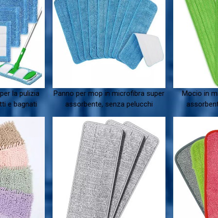
per la pulizia
Panno per mop in microfibra super
Mocio in m
tti e bagnati
assorbente, senza pelucchi
assorbente