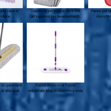
della casa in
Cuscinetti per mop in fibra fine
Panno per la 
rofibra
all'ingrosso per lavapavimenti
microfibra
domestici
a dei pavimenti
Pulizia domestica Pulizia
 di alta qualità
industriale Mop in microfibra viola
rizzontale