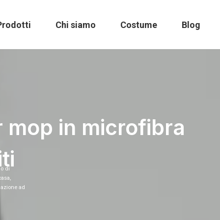
Prodotti
Chi siamo
Costume
Blog
r mop in microfibra
ti
o di
casa,
ndazione ad