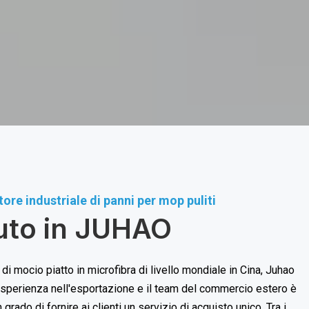
tore industriale di panni per mop puliti
uto in JUHAO
 di mocio piatto in microfibra di livello mondiale in Cina, Juhao
i esperienza nell'esportazione e il team del commercio estero è
grado di fornire ai clienti un servizio di acquisto unico. Tra i