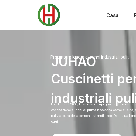
Casa
JUHAO
Produttore leader di panni industriali puliti
Cuscinetti pe
industriali puli
Fondata nel 2009, l'azienda è impegnata nel commerci
esportazione di beni di prima necessità come cucina, 
pulizia, cura della persona, utensili, ecc. Dalla sua fo
oggi