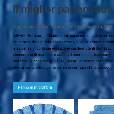
Il miglior panno indu
Mop in microfibra: fornitore di kit, cuscinetti, test
JUHAO - Fornitore affidabile di kit, cuscinetti e testine per
nel settore della pulizia, specializzato in kit, cuscinetti e tes
le esigenze in continua evoluzione sia degli utenti domestici 
consentono di mantenere standard coerenti e prezzi competi
mercato. Quando scegli JUHAO, scegli un partner collaudato 
attività con prodotti per la pulizia di cui i tuoi clienti possono 
Panno in microfibra