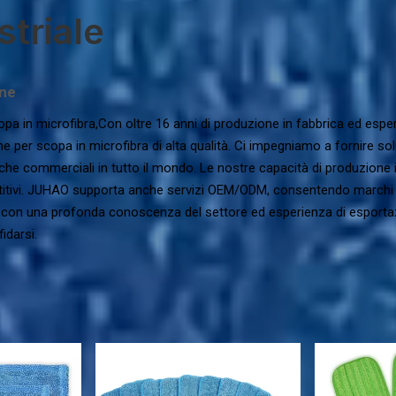
striale
ine
 scopa in microfibra,Con oltre 16 anni di produzione in fabbrica ed es
tine per scopa in microfibra di alta qualità. Ci impegniamo a fornire sol
che commerciali in tutto il mondo. Le nostre capacità di produzione int
tivi. JUHAO supporta anche servizi OEM/ODM, consentendo marchi e i
con una profonda conoscenza del settore ed esperienza di esportazio
fidarsi.