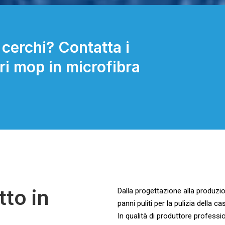
 cerchi? Contatta i
ori mop in microfibra
to in
Dalla progettazione alla produzi
panni puliti per la pulizia della ca
In qualità di produttore profes