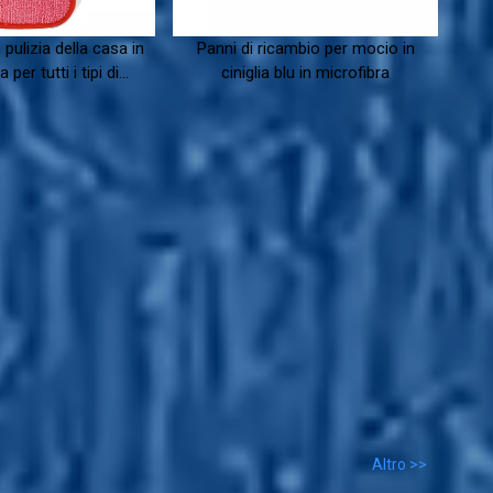
pulizia della casa in
Panni di ricambio per mocio in
 per tutti i tipi di
ciniglia blu in microfibra
pavimenti
Altro >>