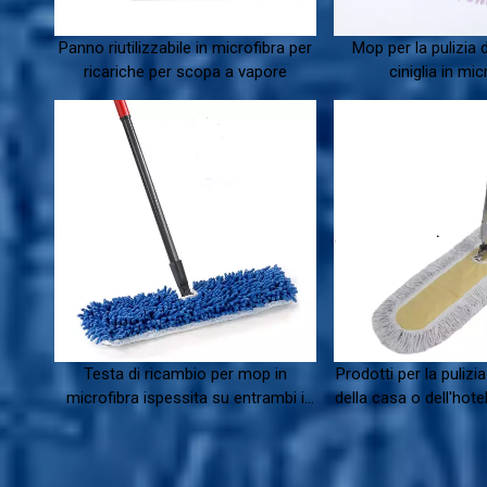
Panno riutilizzabile in microfibra per
Mop per la pulizia 
ricariche per scopa a vapore
ciniglia in mic
Testa di ricambio per mop in
Prodotti per la pulizi
microfibra ispessita su entrambi i
della casa o dell'hotel
lati
con spazzolone o