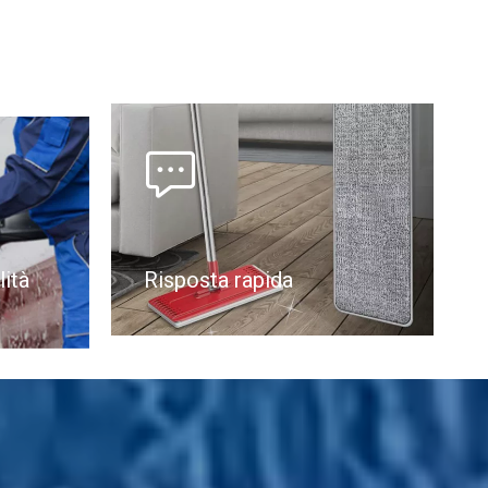

lità
Risposta rapida