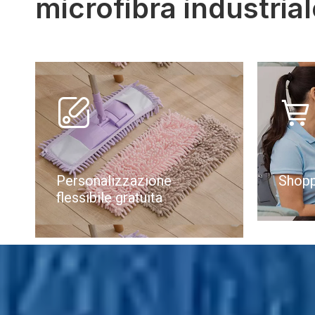
microfibra industrial


Personalizzazione
Shopp
flessibile gratuita