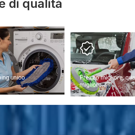
e di qualità

ing unico
Prezzo migliore, qua
migliore