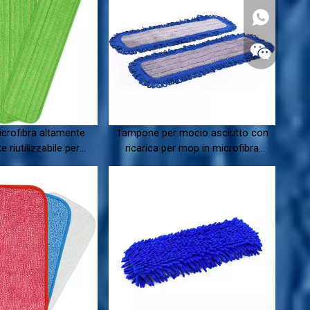
icrofibra altamente
Tampone per mocio asciutto con
 riutilizzabile per
ricarica per mop in microfibra
pavimenti
commerciale
Whatsapp
Wechat