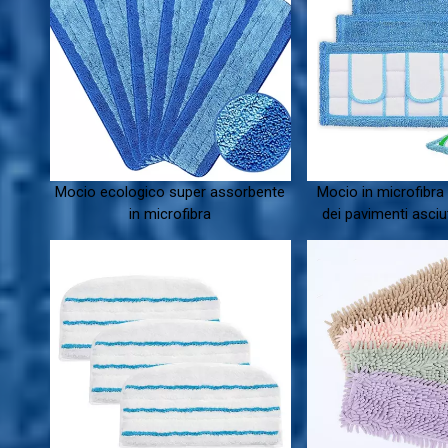
Mocio ecologico super assorbente
Mocio in microfibra 
in microfibra
dei pavimenti asciu