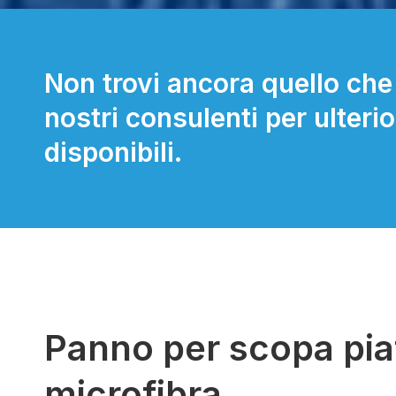
Non trovi ancora quello che
nostri consulenti per ulteri
disponibili.
Panno per scopa piat
microfibra