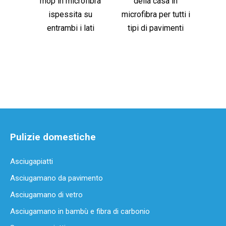
mop in microfibra
della casa in
fibra 
ispessita su
microfibra per tutti i
per 
entrambi i lati
tipi di pavimenti
Pulizie domestiche
Asciugapiatti
Asciugamano da pavimento
Asciugamano di vetro
Asciugamano in bambù e fibra di carbonio