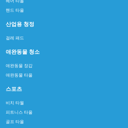
헤어 타올
핸드 타올
산업용 청정
걸레 패드
극세사 타월을 얼마나 자주 교체해야 합니까?
극세사 타월은 탁월한 흡수성, 내구성 및 다용도로 청소에 혁명을 
애완동물 청소
애완동물 장갑
애완동물 타올
스포츠
비치 타월
피트니스 타올
골프 타올