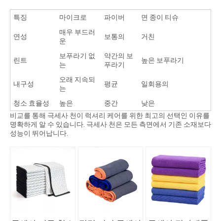
특징
마이크로
파이버
면 종이 티슈
매우 부드러
연성
보통의
거친
운
보푸라기 없
약간의 보
린트
높은 보푸라기
는
푸라기
오래 지속되
내구성
평균
일회용의
는
청소 효율성
높은
중간
낮은
비교를 통해 극세사 천이 럭셔리 케어를 위한 최고의 선택인 이유를
명확하게 알 수 있습니다. 극세사 천은 모든 측면에서 기존 소재보다
성능이 뛰어납니다.