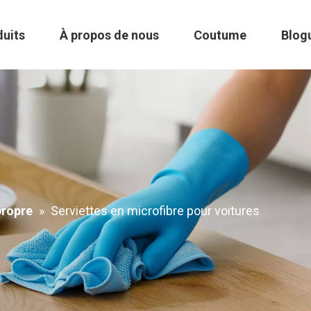
duits
À propos de nous
Coutume
Blog
propre
»
Serviettes en microfibre pour voitures