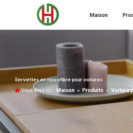
Maison
Pro
Serviettes en microfibre pour voitures
Vous êtes ici :
Maison
»
Produits
»
Voiture 