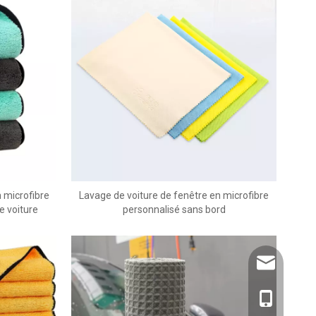
n microfibre
Lavage de voiture de fenêtre en microfibre
e voiture
personnalisé sans bord
info@juhaoc
1894429451