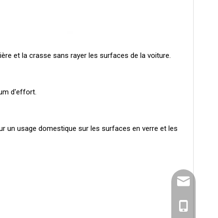
ère et la crasse sans rayer les surfaces de la voiture.
um d'effort.
our un usage domestique sur les surfaces en verre et les
info@juhaoc
1894429451