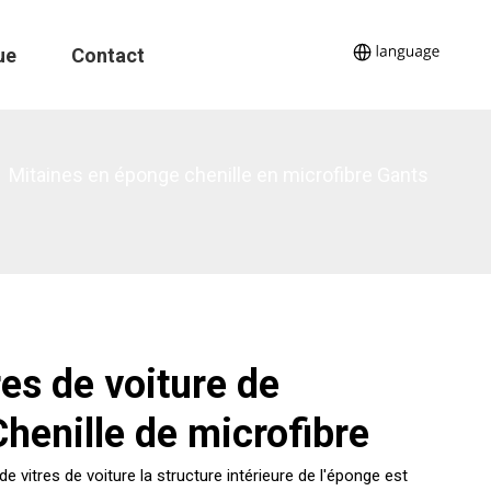
ue
Contact
»
Mitaines en éponge chenille en microfibre Gants
res de voiture de
henille de microfibre
e vitres de voiture la structure intérieure de l'éponge est