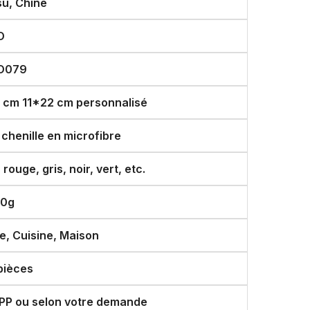
su, Chine
O
O079
 cm 11*22 cm personnalisé
chenille en microfibre
 rouge, gris, noir, vert, etc.
00g
e, Cuisine, Maison
pièces
PP ou selon votre demande