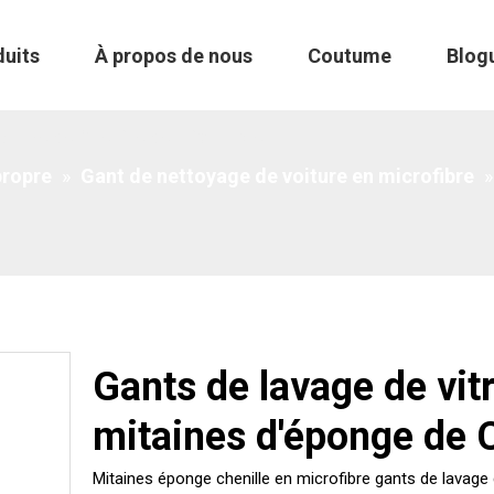
duits
À propos de nous
Coutume
Blog
éponge de Chenille de microfibre
propre
»
Gant de nettoyage de voiture en microfibre
Gants de lavage de vit
mitaines d'éponge de C
Mitaines éponge chenille en microfibre gants de lavage d