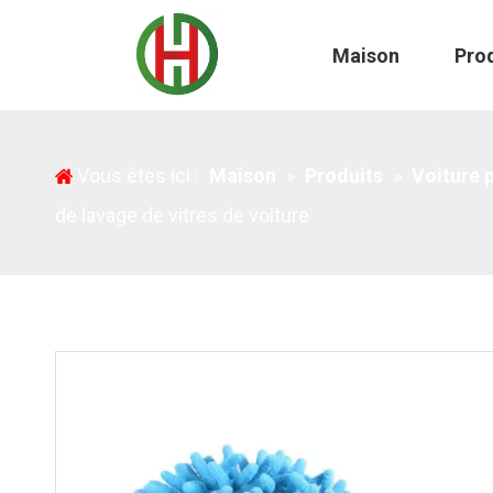
Maison
Pro
Gants de lavage de vitres de voiture de mitaines d'
Vous êtes ici :
Maison
»
Produits
»
Voiture 
de lavage de vitres de voiture