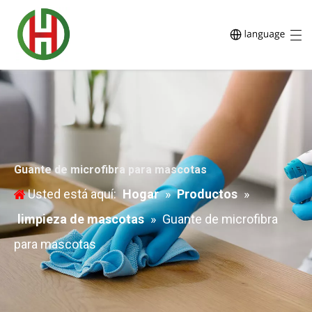
Guante de microfibra para mascotas
Usted está aquí:
Hogar
»
Productos
»
limpieza de mascotas
»
Guante de microfibra
para mascotas