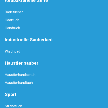
Antibakterielle Serie
Badetücher
Haartuch
Handtuch
Industrielle Sauberkeit
Wie oft sollten Sie Mikrofasertücher ersetzen?
Mikrofasertücher haben die Reinigung mit ihrer überragenden Saug
Wischpad
Haustier sauber
Haustierhandschuh
Haustierhandtuch
Sport
Strandtuch