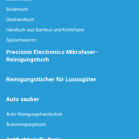
Eignen sich Mikrofasertücher zum Reinigen von Brillen? Der ultima
Bodentuch
Glashandtuch
Handtuch aus Bambus und Kohlefaser
Spülschwamm
Precision Electronics Mikrofaser-
Reinigungstuch
Reinigungstücher für Luxusgüter
Auto sauber
Luxusgüter-Reinigungstücher für empfindliche Stoffe
Luxusgüter-Reinigungstücher für empfindliche StoffeWenn es daru
Auto-Reinigungshandschuh
Autoreinigungstuch