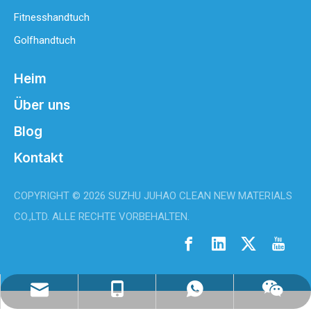
Fitnesshandtuch
Golfhandtuch
Heim
Über uns
Blog
Bester Hersteller von Mikrofaser-Reinigungstüchern
Kontakt
Willkommen auf meiner Website! Willkommen auf meiner Website
COPYRIGHT ©
2026
SUZHU JUHAO CLEAN NEW MATERIALS
CO.,LTD. ALLE RECHTE VORBEHALTEN.
info@juhaoclean.com
0086- 18944294513
WhatsApp
Wechat