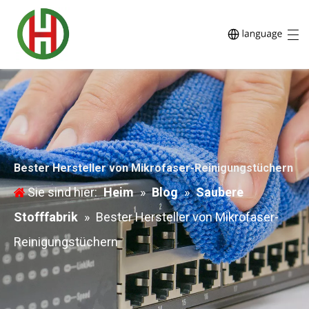
Bester Hersteller von Mikrofaser-Reinigungstüchern
Sie sind hier:
Heim
»
Blog
»
Saubere
Stofffabrik
»
Bester Hersteller von Mikrofaser-
Reinigungstüchern