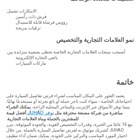
الابتكارات تشمل:
فرش ذات رأسين
رؤوس فرشاة قابلة للاستبدال
ترقيات مريحة
نمو العلامات التجارية والتخصيص
أصبحت منتجات العلامات التجارية الخاصة تحظى بشعبية متزايدة بين:
بائعي التجارة الإلكترونية
ماركات السيارات
خاتمة
يعتمد العثور على المكان المناسب لشراء فرش تفاصيل السيارة على
احتياجاتك الخاصة - سواء كنت تاجر جملة أو بائع تجزئة أو مستخدمًا نهائيًا.
بينما توفر الأسواق عبر الإنترنت والمتاجر المحلية الراحة،
يمكنك الشراء
توفر JUHAO
مباشرة من شركة مصنعة محترفة مثل
أفضل قيمة
للمشترين بالجملة وبناة العلامات التجارية
.
مع 16 عامًا من الخبرة، وقدرات التخصيص القوية، والجودة الموثوقة، تبرز
JUHAO كشريك موثوق به لفرش تفاصيل السيارة بالجملة. من خلال
اختيار المورد المناسب والتركيز على الجودة، يمكنك ضمان أداء تنظيف