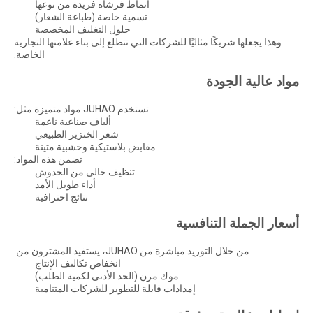
أنماط فرشاة فريدة من نوعها
تسمية خاصة (طباعة الشعار)
حلول التغليف المخصصة
وهذا يجعلها شريكًا مثاليًا للشركات التي تتطلع إلى بناء علامتها التجارية
الخاصة.
مواد عالية الجودة
تستخدم JUHAO مواد متميزة مثل:
ألياف صناعية ناعمة
شعر الخنزير الطبيعي
مقابض بلاستيكية وخشبية متينة
تضمن هذه المواد:
تنظيف خالي من الخدوش
أداء طويل الأمد
نتائج احترافية
أسعار الجملة التنافسية
من خلال التوريد مباشرة من JUHAO، يستفيد المشترون من:
انخفاض تكاليف الإنتاج
موك مرن (الحد الأدنى لكمية الطلب)
إمدادات قابلة للتطوير للشركات المتنامية