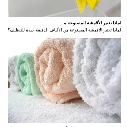
لماذا تعتبر الأقمشة المصنوعة من الألياف الدقيقة جيدة للتنظيف؟
لماذا تعتبر الأقمشة المصنوعة من الألياف الدقيقة جيدة للتنظيف؟ الدل
ما هي ماركاتك المفضلة من الأقمشة المصنوعة من الألياف الدقيقة لتنظيف المنازل؟
فيما يلي منشور مدونة شامل ومفصل للغاية ومُحسّن لتحسين محركات البحث مكون من 4000 كلمة مصمم للموزعين والمشترين بالجملة والمستخدمين التجاريين وأصحاب المنازل. وهو يغطي كل نية المستخدم - بدءًا من اختيار أفضل العلامات التجارية وحتى تقييم مواصفات التصنيع - مع وضع JUHAO كش