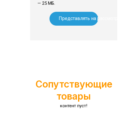
— 25 МБ.
Представлять на рассмотрение
Подходят ли салфетки из микрофибры для чистки очков
Подходят ли салфетки из микрофибры для чистк
Сопутствующие
товары
контент пуст!