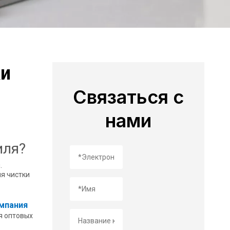
ки
Связаться с
нами
иля?
.
я чистки
мпания
я оптовых