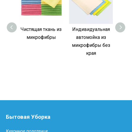
Чистящая ткань из
Индивидуальная
Антиб
микрофибры
автомойка из
микрофибры без
мик
края
авт
чи
Бытовая Уборка
Кухонное полотенце