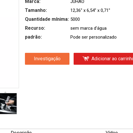
Marca:
JUHAO
Tamanho:
12,36'' x 6,54'' x 0,71''
Quantidade mínima:
5000
Recurso:
sem marca d'água
padrão:
Pode ser personalizado
Investigação
Adicionar ao carrinh
Descrição
Vídeo