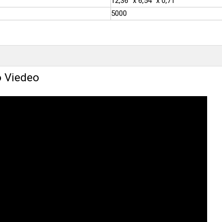
12,36'' x 6,54'' x 0,71''
5000
o Viedeo