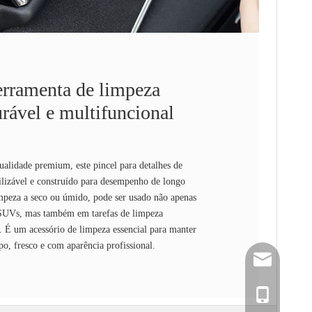
erramenta de limpeza
rável e multifuncional
ualidade premium, este pincel para detalhes de
utilizável e construído para desempenho de longo
mpeza a seco ou úmido, pode ser usado não apenas
 SUVs, mas também em tarefas de limpeza
o. É um acessório de limpeza essencial para manter
po, fresco e com aparência profissional.
info@juhaoc
1894429451