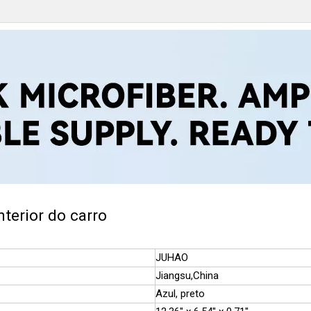
nterior do carro
JUHAO
Jiangsu,China
Azul, preto