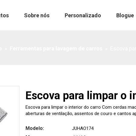
utos
Sobre nós
Personalizado
Blogue
o
»
Ferramentas para lavagem de carros
»
Escova par
Escova para limpar o in
Escova para limpar o interior do carro Com cerdas maci
aberturas de ventilação, assentos de couro e cantos 
Modelo:
JUHAO174