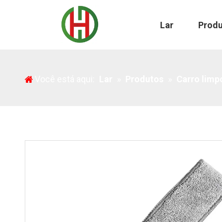
Lar
Prod
Escova para limpar o interior do carro
Você está aqui:
Lar
»
Produtos
»
Carro limp