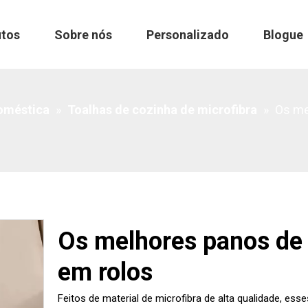
utos
Sobre nós
Personalizado
Blogue
rolos
oméstica
»
Toalhas de cozinha de microfibra
»
Os me
Os melhores panos de 
​​em rolos
Feitos de material de microfibra de alta qualidade, e