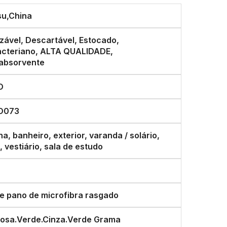
su,China
izável, Descartável, Estocado,
acteriano, ALTA QUALIDADE,
absorvente
O
O073
a, banheiro, exterior, varanda / solário,
, vestiário, sala de estudo
de pano de microfibra rasgado
Rosa.Verde.Cinza.Verde Grama