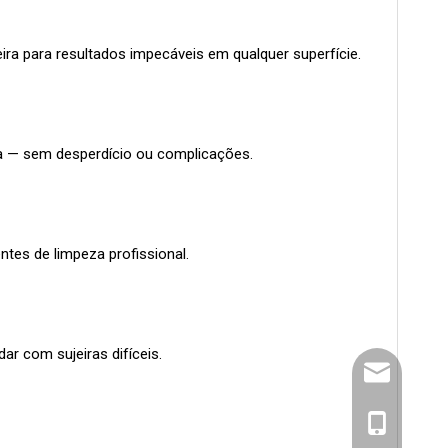
a para resultados impecáveis ​​em qualquer superfície.
da — sem desperdício ou complicações.
tes de limpeza profissional.
ar com sujeiras difíceis.
info@juhaoc
1894429451