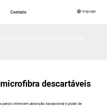
Contato
lhores panos de microfibra descartáveis ​​em
microfibra descartáveis
sses panos oferecem absorção excepcional e poder de