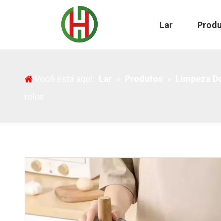
Lar
Prod
Os melhores panos de microfibra descartáveis ​​em 
Você está aqui:
Lar
»
Produtos
»
Limpeza D
rolos