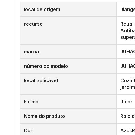
local de origem
Jiang
recurso
Reutil
Antib
super
marca
JUHA
número do modelo
JUHA
local aplicável
Cozinh
jardim
Forma
Rolar
Nome do produto
Rolo 
Cor
Azul.