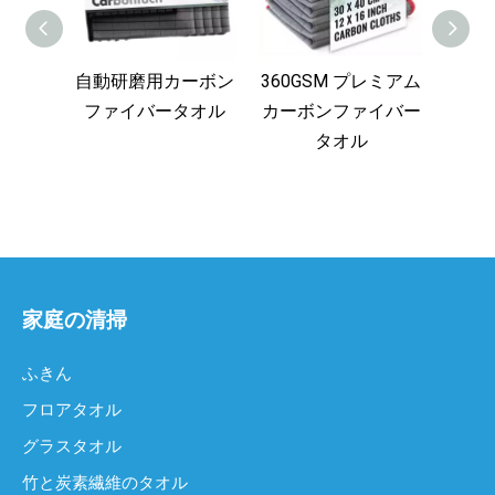
自動研磨用カーボン
360GSM プレミアム
カー
ファイバータオル
カーボンファイバー
マイ
タオル
家庭の清掃
ふきん
フロアタオル
グラスタオル
竹と炭素繊維のタオル