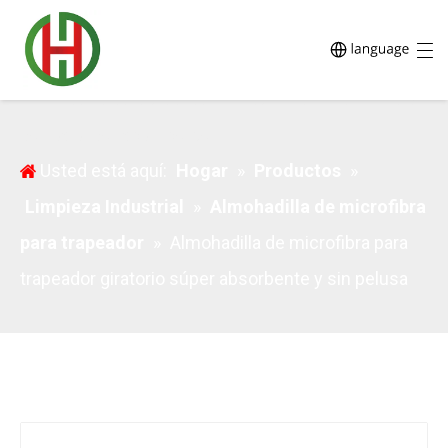
Almohadilla para trapeador giratorio de microfibra sin
pelusa súper absorbente
Usted está aquí:
Hogar
»
Productos
»
Limpieza Industrial
»
Almohadilla de microfibra
para trapeador
»
Almohadilla de microfibra para
trapeador giratorio súper absorbente y sin pelusa