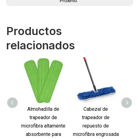
Próximo:
Productos
relacionados
Almohadilla de
Cabezal de
Tr
trapeador de
trapeador de
limpi
microfibra altamente
repuesto de
de m
absorbente para
microfibra engrosada
todo 