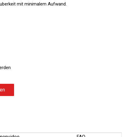
auberkeit mit minimalem Aufwand.
werden
gen
rmenvideo
FAQ