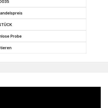
O035
andelspreis
 STÜCK
nlose Probe
tieren