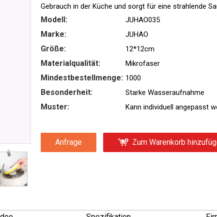
Gebrauch in der Küche und sorgt für eine strahlende S
Modell:
JUHAO035
Marke:
JUHAO
Größe:
12*12cm
Materialqualität:
Mikrofaser
Mindestbestellmenge:
1000
Besonderheit:
Starke Wasseraufnahme
Muster:
Kann individuell angepasst 
Anfrage
Zum Warenkorb hinzufü
ideo
Spezifikation
Fi