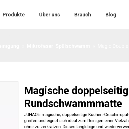
Produkte
Über uns
Brauch
Blog
dschwammmatte
einigung
»
Mikrofaser-Spülschwamm
»
Magic Double
Magische doppelseitig
Rundschwammmatte
JUHAO's magische, doppelseitige Küchen-Geschirrspül
greifen und eignet sich ideal zum Reinigen einer Vielz
ohne zu zerkratzen. Dieses langlebige und wiederverw