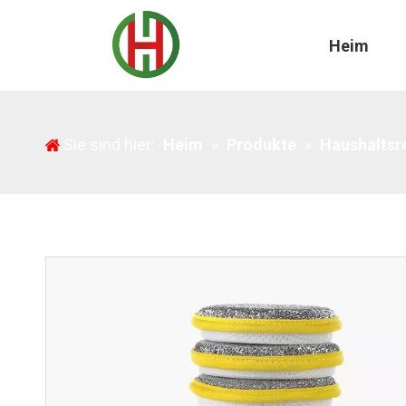
Heim
Magische doppelseitige Küchen-Geschirrspül-Run
Sie sind hier:
Heim
»
Produkte
»
Haushaltsr